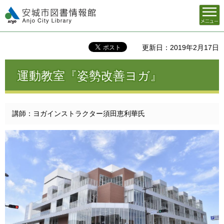
メニュ
安城市図書情報館
ー
更新日：2019年2月17日
運動教室『姿勢改善ヨガ』
講師：ヨガインストラクター須田恵利華氏