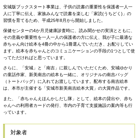
安城版ブックスタート事業は、子供の読書の重要性を保護者一人一
人に丁寧に伝え、家族みんなで読書を楽しむ「家読(うちどく)」の
習慣を育てるため、平成25年8月から開始しました。
保健センターの4か月児健康診査時に、読み聞かせの実演とともに、
その意義や重要性を一人一人の保護者の方に伝え、我が子に最適な
赤ちゃん向け絵本を4冊の中から1冊選んでいただき、お配りしてい
ます。絵本を赤ちゃんとのコミュニケーションの手段の1つとして使
ってただければと思っています。
さらに、「安城」と「南吉」に親しんでいただくため、安城ゆかり
の童話作家、新美南吉の絵本も一緒に、オリジナルの南吉バッグ
（トートバッグ）に入れてお渡ししています。配布する南吉絵本
は、本市が主催する「安城市新美南吉絵本大賞」の大賞作品です。
また、「赤ちゃんえほんかしだし隊」として、絵本の貸出や、赤ち
ゃんへの利用者カードの発行、市内の子育て支援施設の案内等も行
っています。
対象者