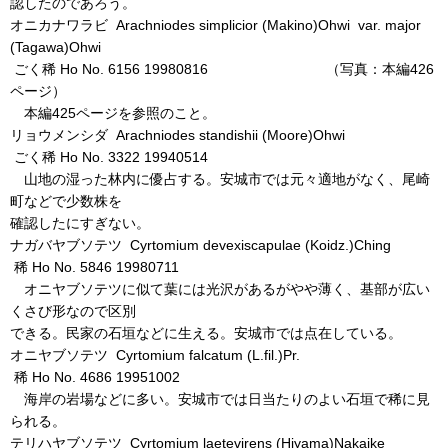
認したのであろう。
オニカナワラビ Arachniodes simplicior (Makino)Ohwi var. major
(Tagawa)Ohwi
ごく稀 Ho No. 6156 19980816 （写真：本編426
ページ）
本編425ページを参照のこと。
リョウメンシダ Arachniodes standishii (Moore)Ohwi
ごく稀 Ho No. 3322 19940514
山地の湿った林内に優占する。安城市では元々適地がなく、尾崎
町などで少数株を
確認したにすぎない。
ナガバヤブソテツ Cyrtomium devexiscapulae (Koidz.)Ching
稀 Ho No. 5846 19980711
オニヤブソテツに似て葉には光沢があるがやや薄く、基部が広い
くさび形なので区別
できる。民家の石垣などに生える。安城市では点在している。
オニヤブソテツ Cyrtomium falcatum (L.fil.)Pr.
稀 Ho No. 4686 19951002
海岸の岩場などに多い。安城市では日当たりのよい石垣で稀に見
られる。
テリハヤブソテツ Cyrtomium laetevirens (Hiyama)Nakaike