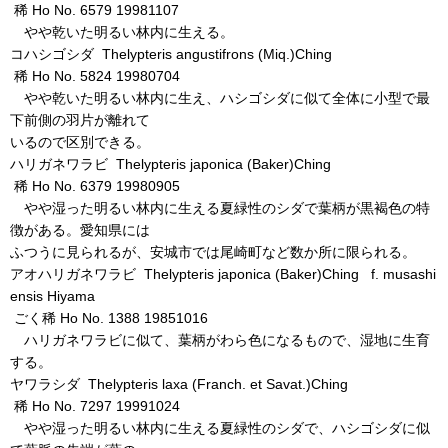
稀 Ho No. 6579 19981107
やや乾いた明るい林内に生える。
コハシゴシダ Thelypteris angustifrons (Miq.)Ching
稀 Ho No. 5824 19980704
やや乾いた明るい林内に生え、ハシゴシダに似て全体に小型で最
下前側の羽片が離れて
いるので区別できる。
ハリガネワラビ Thelypteris japonica (Baker)Ching
稀 Ho No. 6379 19980905
やや湿った明るい林内に生える夏緑性のシダで葉柄が黒褐色の特
徴がある。愛知県には
ふつうに見られるが、安城市では尾崎町など数か所に限られる。
アオハリガネワラビ Thelypteris japonica (Baker)Ching f. musashi
ensis Hiyama
ごく稀 Ho No. 1388 19851016
ハリガネワラビに似て、葉柄がわら色になるもので、湿地に生育
する。
ヤワラシダ Thelypteris laxa (Franch. et Savat.)Ching
稀 Ho No. 7297 19991024
やや湿った明るい林内に生える夏緑性のシダで、ハシゴシダに似