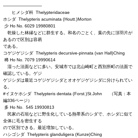
―――――――――
ヒメシダ科 Thelypteridaceae
ホシダ Thelypteris acuminata (Houtt.)Morton
少 Ho No. 6029 19980801
乾燥した林縁などに群生する。和名のごとく、葉の先に頂羽片が
あるので区別は容易
である。
コゲジゲジシダ Thelypteris decursive-pinnata (van Hall)Ching
稀 Ho No. 7079 19990614
湿った法面などに多い。安城市では北山崎町と西別所町の法面で
確認している。ゲジ
ゲジシダは最近コゲジゲジシダとオオゲジゲジシダに分けられてい
る。
#イヌケホシダ Thelypteris dentata (Forst.)St.John （写真：本
編336ページ）
多 Ho No. 545 19930813
民家の石垣などに野生化している熱帯系のシダで、ホシダに似て
全体に毛を密生する
ので区別できる。最近増加している。
ハシゴシダ Thelypteris glanduligera (Kunze)Ching