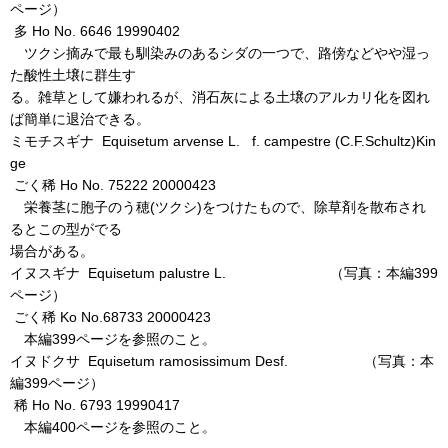
ページ）
多 Ho No. 6646 19990402
ツクシ摘みで最も馴染みのあるシダの一つで、路傍などやや湿っ
た酸性土壌に群生す
る。雑草として嫌われるが、消石灰による土壌のアルカリ化を図れ
ば簡単に退治できる。
ミモチスギナ Equisetum arvense L. f. campestre (C.F.Schultz)Kin
ge
ごく稀 Ho No. 75222 20000423
栄養茎に胞子のう穂(ツクシ)をつけたもので、除草剤を散布され
るとこの型がでる
場合がある。
イヌスギナ Equisetum palustre L. （写真：本編399
ページ）
ごく稀 Ko No.68733 20000423
本編399ページを参照のこと。
イヌドクサ Equisetum ramosissimum Desf. （写真：本
編399ページ）
稀 Ho No. 6793 19990417
本編400ページを参照のこと。