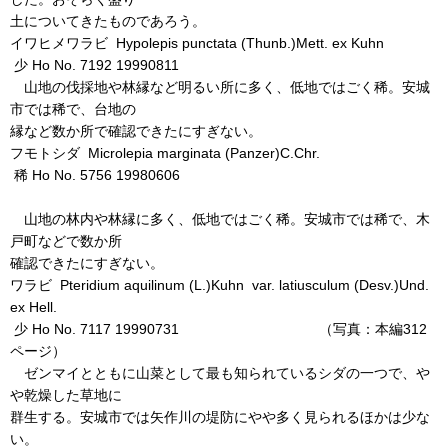
土についてきたものであろう。
イワヒメワラビ Hypolepis punctata (Thunb.)Mett. ex Kuhn
少 Ho No. 7192 19990811
山地の伐採地や林縁など明るい所に多く、低地ではごく稀。安城
市では稀で、台地の
縁など数か所で確認できたにすぎない。
フモトシダ Microlepia marginata (Panzer)C.Chr.
稀 Ho No. 5756 19980606
山地の林内や林縁に多く、低地ではごく稀。安城市では稀で、木
戸町などで数か所
確認できたにすぎない。
ワラビ Pteridium aquilinum (L.)Kuhn var. latiusculum (Desv.)Und.
ex Hell.
少 Ho No. 7117 19990731 （写真：本編312
ページ）
ゼンマイとともに山菜として最も知られているシダの一つで、や
や乾燥した草地に
群生する。安城市では矢作川の堤防にやや多く見られるほかは少な
い。