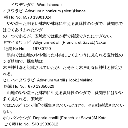
イワデンダ科 Woodsiaceae
イヌワラビ Athyrium niponicum (Mett.)Hance
稀 Ho No. 6570 19981024
やや湿った明るい林内や林縁に生える夏緑性のシダで、愛知県で
はごくありふれたシダ
の一つであるが、安城市では数か所で確認できたにすぎない。
ヤマイヌワラビ Athyrium vidalii (Franch. et Savat.)Nakai
絶滅 Ke No. - 19730720
県内では山地のやや湿った林内にごくふつうに見られる夏緑性の
シダ植物で、採集地は
木戸神社森と記載されていたが、おそらく木戸町春日神社と推定さ
れる。
ヒロハイヌワラビ Athyrium wardii (Hook.)Makino
絶滅 Ho No. 670 19850629
山地のやや湿った林内に生える夏緑性のシダで、愛知県にはやや
多く見られる。安城市
では1985年に小川町で採集されているだけで、その後確認されてい
ない。
ホソバシケシダ Deparia conilii (Franch. et Savat.)M.Kato
ごく稀 Ho No. 540 19930812