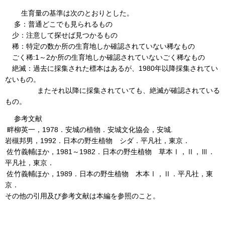
生育量の基準は次のとおりとした。
多：普通どこでも見られるもの
少：注意して探せば見つかるもの
稀：特定の数か所の生育地しか確認されていない稀なもの
ごく稀:1～2か所の生育地しか確認されていないごく稀なもの
絶滅：過去に採集された標本はあるが、1980年以降採集されてい
ないもの。
またそれ以降に採集されていても、絶滅が確認されている
もの。
参考文献
畔柳英一，1978．安城の植物．安城文化協会，安城.
岩槻邦男，1992．日本の野生植物 シダ．平凡社，東京．
佐竹義輔ほか，1981～1982．日本の野生植物 草本Ⅰ，Ⅱ，Ⅲ．
平凡社，東京．
佐竹義輔ほか，1989．日本の野生植物 木本Ⅰ，Ⅱ．平凡社，東
京．
その他の引用及び参考文献は本編を参照のこと。