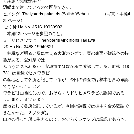
て葉脈の先端が葉の
辺縁まで達しているので区別できる。
ヒメシダ Thelypteris palustris (Salisb.)Schott （写真：本編4
28ページ）
ごく稀 Ho No. 4516 19950902
本編428ページを参照のこと。
ミドリヒメワラビ Thelypteris viridifrons Tagawa
稀 Ho No. 3488 19940821
林縁など明るい所に生える大形のシダで、葉の表面が鮮緑色の特
徴がある。愛知県では
ふつうに見られるが、安城市では数か所で確認している。畔柳（19
78）は目録でヒメワラビ
の産地として各所と記しているが、今回の調査では標本を含め確認
できなかった。ヒメ
ワラビは山地性なので、おそらくミドリヒメワラビの誤認であろ
う。また、ミゾシダも
産地として各所と記しているが、今回の調査では標本を含め確認で
きなかった。ミゾシダは
山地の湿った所に生えるので、おそらくシケシダの誤認であろう。
――――――――――――――――――――――――――――――
―――――――――