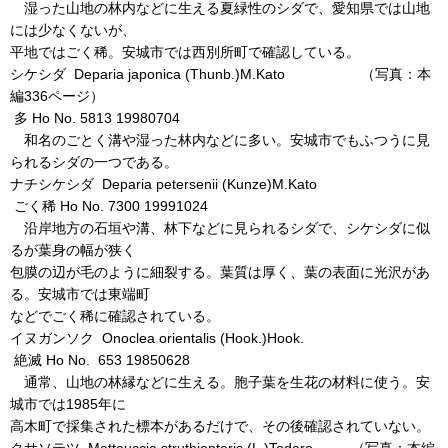
湿った山地の林内などに生える夏緑性のシダで、愛知県では山地
には少なくないが、
平地ではごく稀。安城市では西別所町で確認している。
シケシダ Deparia japonica (Thunb.)M.Kato （写真：本
編336ページ）
多 Ho No. 5813 19980704
和名のごとく溝や湿った林内などに多い。安城市でもふつうに見
られるシダの一つである。
ナチシケシダ Deparia petersenii (Kunze)M.Kato
ごく稀 Ho No. 7300 19991024
沿岸地方の石垣や溝、林下などに見られるシダで、シケシダに似
るが葉身の幅が狭く
包膜の辺が毛のように細裂する。葉質は厚く、葉の表面に光沢があ
る。安城市では東端町
などでごく稀に確認されている。
イヌガンソク Onoclea orientalis (Hook.)Hook.
絶滅 Ho No. 653 19850628
通常、山地の林縁などに生える。胞子葉を生花の材料に使う。安
城市では1985年に
高木町で採集された標本があるだけで、その後確認されていない。