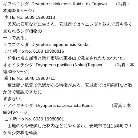
ギフベニシダ Dryopteris kinkiensis Koidz. ex Tagawa （写真：
本編336ページ）
少 Ho No. 5089 19960113
民家の石垣などに生える。安城市ではベニシダと並んで最も多く
見られるシダ植物の
一つである。
トウゴクシダ Dryopteris nipponensis Koidz.
ごく稀 Ho No. 6169 19980816
和名は名古屋市と瀬戸市境の東谷山で発見されたためついた。
オオイタチシダ Dryopteris pacifica (Nakai)Tagawa （写真：本
編336ページ）
稀 Ho No. 5848 19980711
葉は硬い紙質で光沢がある特徴がある。安城市では和泉町など数
か所で確認できたに
すぎない。
ヒメイタチシダ Dryopteris sacrosancta Koidz. （写真：本
編349ページ）
ごく稀 Ho No. 6030 19980801
山地のやや乾燥した林内などにやや多い。安城市では別郷町で１
か所少数株を確認