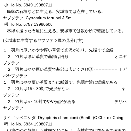
少 Ho No. 5849 19980711
民家の石垣などに生える。安城市では点在している。
ヤブソテツ Cyrtomium fortunei J.Sm.
稀 Ho No. 5757 19980606
林縁や湿った石垣に生える。安城市では数か所で確認している。
(安城市に生育するヤブソテツ属の見分け方)
１ 羽片は厚いかやや厚い革質で光沢があり、先端まで全縁
２ 羽片は厚い革質で基部は円形 ------------------------------ オニヤ
ブソテツ
２ 羽片はやや厚い革質で基部は広いくさび形 ---------------- ナガ
バヤブソテツ
１ 羽片はやや薄い革質または紙質で、先端付近に鋸歯がある
２ 羽片は15～30対で光沢がない ---------------------------------- ヤ
ブソテツ
２ 羽片は5～10対でやや光沢がある ------------------------- テリハ
ヤブソテツ
サイゴクベニシダ Dryopteris championii (Benth.)C.Chr. ex Ching
稀 Ho No. 5834 19980711
山地のやや乾燥した林内などに多い。安城市では数か所で確認で