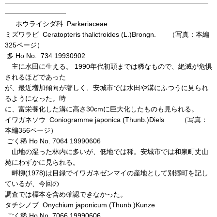
――――――――――――――――――――――――――――――
―――――――――
ホウライシダ科 Parkeriaceae
ミズワラビ Ceratopteris thalictroides (L.)Brongn. （写真：本編
325ページ）
多 Ho No. 734 19930902
主に水田に生える。 1990年代初頭までは稀なもので、絶滅が危惧
されるほどであった
が、最近増加傾向が著しく、安城市では水田や溝にふつうに見られ
るようになった。時
に、富栄養化した溝に高さ30cmに巨大化したものも見られる。
イワガネソウ Coniogramme japonica (Thunb.)Diels （写真：
本編356ページ）
ごく稀 Ho No. 7064 19990606
山地の湿った林内に多いが、低地では稀。安城市では和泉町丈山
苑にわずかに見られる。
畔柳(1978)は目録でイワガネゼンマイの産地として別郷町を記し
ているが、今回の
調査では標本を含め確認できなかった。
タチシノブ Onychium japonicum (Thunb.)Kunze
ごく稀 Ho No. 7066 19990606