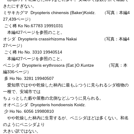
きたにすぎない。
ミサキカグマ Dryopteris chinensis (Baker)Koidz. （写真：本編4
27,439ページ）
ごく稀 Ko No.67783 19991031
本編427ページを参照のこと。
オシダ Dryopteris crassirhizoma Nakai （写真：本編4
27ページ）
ごく稀 Ho No. 3310 19940514
本編427ページを参照のこと。
ベニシダ Dryopteris erythrosora (Eat.)O.Kuntze （写真：本
編336ページ）
多 Ho No. 3281 19940507
愛知県ではやや乾燥した林内に最もふつうに見られるシダ植物の
一種で、安城市では
ちょっとした藪や屋敷の北側などふつうに見られる。
オオベニシダ Dryopteris hondoensis Koidz.
少 Ho No. 6056 19980810
やや乾燥した林内に生育するが、ベニシダほどは多くない。和名
のようにベニシダより
大きい訳ではない。