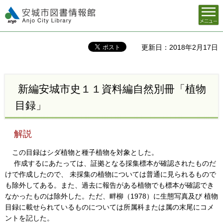
メニュ
安城市図書情報館
ー
更新日：2018年2月17日
新編安城市史１１資料編自然別冊「植物
目録」
解説
この目録はシダ植物と種子植物を対象とした。
作成するにあたっては、証拠となる採集標本が確認されたものだ
けで作成したので、 未採集の植物については普通に見られるもので
も除外してある。また、過去に報告がある植物でも標本が確認でき
なかったものは除外した。ただ、畔柳（1978）に生態写真及び 植物
目録に載せられているものについては所属科または属の末尾にコメ
ントを記した。