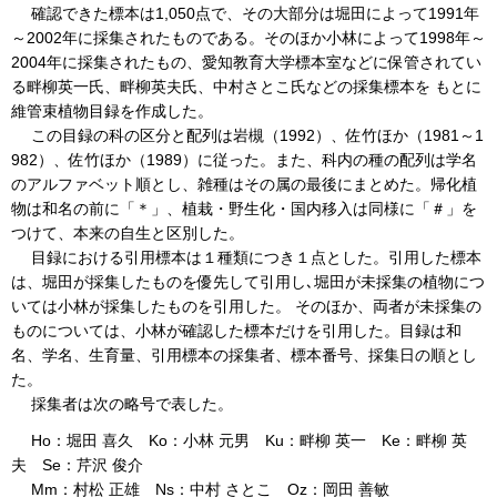
確認できた標本は1,050点で、その大部分は堀田によって1991年
～2002年に採集されたものである。そのほか小林によって1998年～
2004年に採集されたもの、愛知教育大学標本室などに保管されてい
る畔柳英一氏、畔柳英夫氏、中村さとこ氏などの採集標本を もとに
維管束植物目録を作成した。
この目録の科の区分と配列は岩槻（1992）、佐竹ほか（1981～1
982）、佐竹ほか（1989）に従った。また、科内の種の配列は学名
のアルファベット順とし、雑種はその属の最後にまとめた。帰化植
物は和名の前に「＊」、植栽・野生化・国内移入は同様に「＃」を
つけて、本来の自生と区別した。
目録における引用標本は１種類につき１点とした。引用した標本
は、堀田が採集したものを優先して引用し､堀田が未採集の植物につ
いては小林が採集したものを引用した。 そのほか、両者が未採集の
ものについては、小林が確認した標本だけを引用した。目録は和
名、学名、生育量、引用標本の採集者、標本番号、採集日の順とし
た。
採集者は次の略号で表した。
Ho：堀田 喜久 Ko：小林 元男 Ku：畔柳 英一 Ke：畔柳 英
夫 Se：芹沢 俊介
Mm：村松 正雄 Ns：中村 さとこ Oz：岡田 善敏