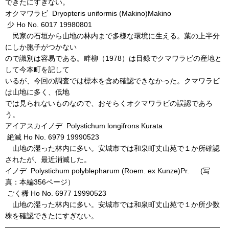
できたにすぎない。
オクマワラビ Dryopteris uniformis (Makino)Makino
少 Ho No. 6017 19980801
民家の石垣から山地の林内まで多様な環境に生える。葉の上半分
にしか胞子がつかない
ので識別は容易である。畔柳（1978）は目録でクマワラビの産地と
して今本町を記して
いるが、今回の調査では標本を含め確認できなかった。クマワラビ
は山地に多く、低地
では見られないものなので、おそらくオクマワラビの誤認であろ
う。
アイアスカイノデ Polystichum longifrons Kurata
絶滅 Ho No. 6979 19990523
山地の湿った林内に多い。安城市では和泉町丈山苑で１か所確認
されたが、最近消滅した。
イノデ Polystichum polyblepharum (Roem. ex Kunze)Pr. (写
真：本編356ページ）
ごく稀 Ho No. 6977 19990523
山地の湿った林内に多い。安城市では和泉町丈山苑で１か所少数
株を確認できたにすぎない。
――――――――――――――――――――――――――――――