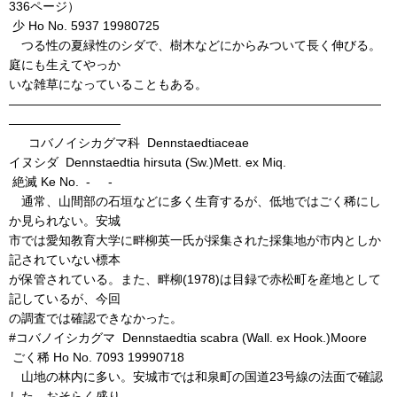
336ページ）
少 Ho No. 5937 19980725
つる性の夏緑性のシダで、樹木などにからみついて長く伸びる。
庭にも生えてやっか
いな雑草になっていることもある。
――――――――――――――――――――――――――――――
―――――――――
コバノイシカグマ科 Dennstaedtiaceae
イヌシダ Dennstaedtia hirsuta (Sw.)Mett. ex Miq.
絶滅 Ke No. - -
通常、山間部の石垣などに多く生育するが、低地ではごく稀にし
か見られない。安城
市では愛知教育大学に畔柳英一氏が採集された採集地が市内としか
記されていない標本
が保管されている。また、畔柳(1978)は目録で赤松町を産地として
記しているが、今回
の調査では確認できなかった。
#コバノイシカグマ Dennstaedtia scabra (Wall. ex Hook.)Moore
ごく稀 Ho No. 7093 19990718
山地の林内に多い。安城市では和泉町の国道23号線の法面で確認
した。おそらく盛り