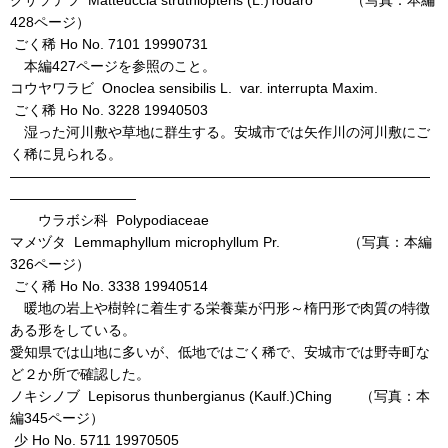
クサソテツ Matteuccia struthiopteris (L.)Todaro （写真：本編
428ページ）
ごく稀 Ho No. 7101 19990731
本編427ページを参照のこと。
コウヤワラビ Onoclea sensibilis L. var. interrupta Maxim.
ごく稀 Ho No. 3228 19940503
湿った河川敷や草地に群生する。安城市では矢作川の河川敷にご
く稀に見られる。
――――――――――――――――――――――――――――――
―――――――――
ウラボシ科 Polypodiaceae
マメヅタ Lemmaphyllum microphyllum Pr. （写真：本編
326ページ）
ごく稀 Ho No. 3338 19940514
暖地の岩上や樹幹に着生する栄養葉が円形～楕円形で肉質の特徴
ある形をしている。
愛知県では山地に多いが、低地ではごく稀で、安城市では野寺町な
ど２か所で確認した。
ノキシノブ Lepisorus thunbergianus (Kaulf.)Ching （写真：本
編345ページ）
少 Ho No. 5711 19970505